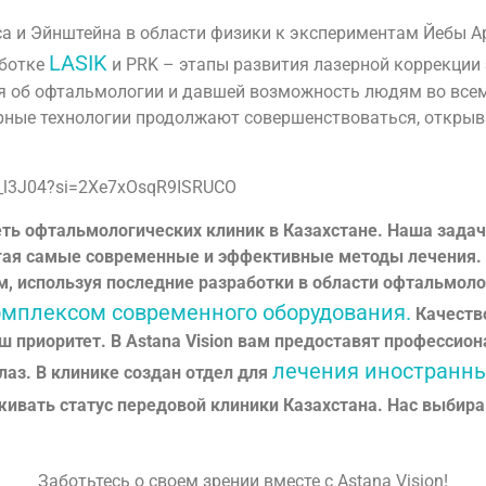
нса и Эйнштейна в области физики к экспериментам Йебы 
LASIK
аботке
и PRK – этапы развития лазерной коррекции 
 об офтальмологии и давшей возможность людям во всем 
рные технологии продолжают совершенствоваться, открыв
bk_l3J04?si=2Xe7xOsqR9ISRUCO
сеть офтальмологических клиник в Казахстане. Наша задач
гая самые современные и эффективные методы лечения. 
 используя последние разработки в области офтальмоло
мплексом современного оборудования.
Качество
ш приоритет. В Astana Vision вам предоставят професси
лечения иностранны
лаз. В клинике создан отдел для
ивать статус передовой клиники Казахстана. Нас выбир
Заботьтесь о своем зрении вместе с Astana Vision!