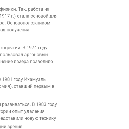
физики. Так, работа на
917 г.) стала основой для
ера. Основоположником
тод получения
открытий. В 1974 году
спользовал аргоновый
енение лазера позволило
В 1981 году Ихамуэль
омия), ставший первым в
 развиваться. В 1983 году
тории опыт удаления
редставили новую технику
ии зрения.