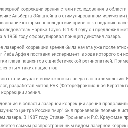
азерной коррекции зрения стали исследования в области 
зике Альберта Эйнштейна о стимулированном излучении (1
ользование которых впоследствии привело к созданию лаз
исследователь Чарльз Таунс. В 1954 году он предложил ме
а в 1958 году сформулировал принцип действия лазера.
 лазерной коррекции зрения была начата уже после этих 
 Йеба Арфая поставил эксперимент, в ходе которого он и
тки глаза пациентов с диабетической ретинопатией. Прим
лепоты у таких пациентов.
вно стали изучать возможности лазера в офтальмологии. 
лог, разработал метод PRK (Фоторефракционная Кератэкт
 коррекции зрения.
дования в области лазерной коррекции зрения продолжили
научного центра России “мир” был произведён первый в ис
м лазера. В 1987 году Стивен Троькель и Р.С. Крауфман п
является самым распространенным видом лазерной коррекц