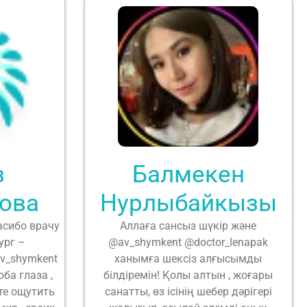
з
Балмекен
ова
Нурлыбайкызы
асибо врачу
Аллаға сансыз шүкір және
ург –
@av_shymkent @doctor_lenapak
v_shymkent
ханымға шексіз алғысымды
ба глаза ,
білдіремін! Қолы алтын , жоғары
те ощутить
санатты, өз ісінің шебер дәрігері