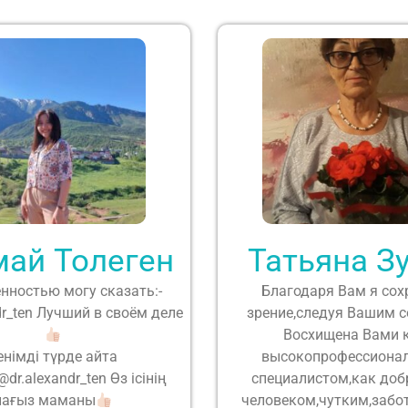
май Толеген
Татьяна З
енностью могу сказать:-
Благодаря Вам я со
dr_ten Лучший в своём деле
зрение,следуя Вашим с
Восхищена Вами 
енімді түрде айта
высокопрофессиона
dr.alexandr_ten Өз ісінің
специалистом,как до
нағыз маманы
человеком,чутким,забо