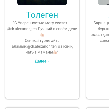
Толеген
“С Уверенностью могу сказать:-
Баршаңы
@dr.alexandr_ten Лучший в своём деле
бұрын
жасатқан
Сенімді түрде айта
санс
аламын:@dr.alexandr_ten Өз ісінің
нағыз маманы
”
Далее »