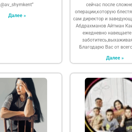
@av_shymkent”
сейчас после сложн
операции,которую блест
Далее »
сам директор и заведующ
Абдрахманов Айтман Ка
ежедневно навещаете
заботитесь,выхаживая
Благодарю Вас от всего
Далее »