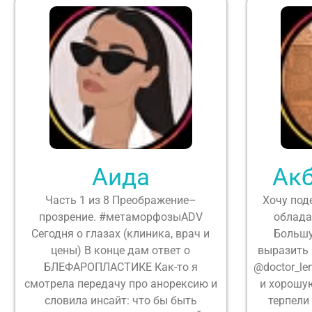
Аида
Ак
Часть 1 из 8 Преображение–
Хочу под
прозрение. #метаморфозыADV
облада
Сегодня о глазах (клиника, врач и
Большу
цены) В конце дам ответ о
выразить 
БЛЕФАРОПЛАСТИКЕ Как-то я
@doctor_le
смотрела передачу про анорексию и
и хорошую
словила инсайт: что бы быть
терпели