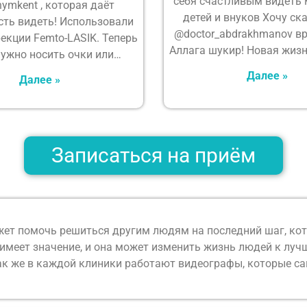
себя счастливым видеть м
ymkent , которая даёт
детей и внуков Хочу ск
ть видеть! Использовали
@doctor_abdrakhmanov вр
екции Femto-LASIK. Теперь
Аллага шукир! Новая жиз
нужно носить очки или…
Далее »
Далее »
Записаться на приём
ет помочь решиться другим людям на последний шаг, кото
имеет значение, и она может изменить жизнь людей к лучше
 Так же в каждой клиники работают видеографы, которые с