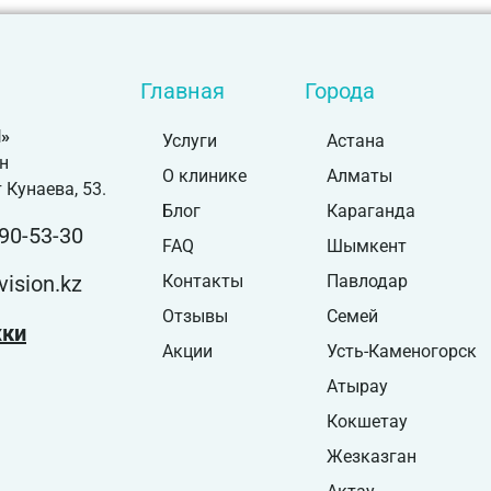
Главная
Города
»
Услуги
Астана
н
О клинике
Алматы
 Кунаева, 53.
Блог
Караганда
90-53-30
FAQ
Шымкент
ision.kz
Контакты
Павлодар
Отзывы
Семей
жки
Акции
Усть-Каменогорск
Атырау
Кокшетау
Жезказган