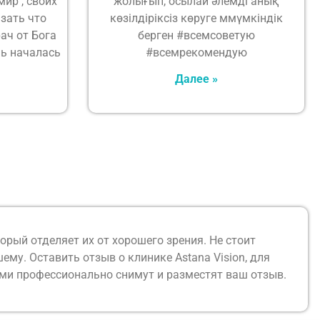
ир , своих
жолығып, осылай әлемді анық
азать что
көзілдіріксіз көруге ммүмкіндік
ач от Бога
берген #всемсоветую
нь началась
#всемрекомендую
Далее »
рый отделяет их от хорошего зрения. Не стоит
му. Оставить отзыв о клинике Astana Vision, для
ами профессионально снимут и разместят ваш отзыв.