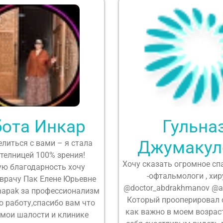
бота Инкар
Гульна
Джумакул
елиться с вами – я стала
телницей 100% зрения!
Хочу сказать огромное сп
ю благодарность хочу
-офтальмологи , хир
врачу Пак Елене Юрьевне
@doctor_abdrakhmanov @a
napak за профессионализм
Который прооперировал о
 работу,спасибо вам что
как важно в моем возрас
 мои шалости и клинике