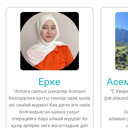
Ерке
Асе
“Аллаға сансыз шүкірлер болсын!
“С Увер
Көзілдірікке қатты тәуелді едім, қазір
@dr.alexan
әлі сенбей жүрмін! Көз деген өте нәзік
болғандықтан қанша уақыт
С
операцияға бара алмай жүрдім! Ал
аламын:@
қазір ертерек неге жасатпадым деп