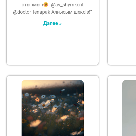
отырмын
. @av_shymkent
@doctor_lenapak Алғысым шексіз!”
Далее »