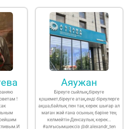
уева
Аяужан
храняю
Біреуге сыйлық,біреуге
оветам !
қошемет,біреуге атақ,енді біреулерге
как
ақша,байлық пен тақ керек шығар ал
льным
маған жәй ғана осының бәріне тең
брейшим
келмейтін-Денсаулық керек…
тливым.И
#алғысымшексіз @dr.alexandr_ten