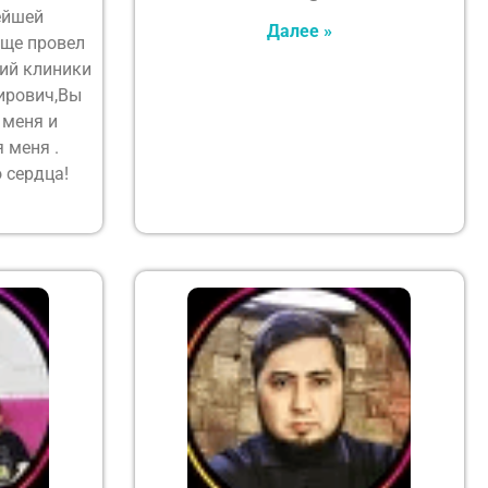
ейшей
Далее »
яще провел
ий клиники
ирович,Вы
 меня и
 меня .
 сердца!