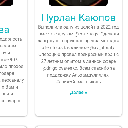
Нурлан Каюпов
ва
Выполнили одну из целей на 2022 год
вместе с другом @era.zhaqs. Сделали
одарность
лазерную коррекцию зрения методом
 врачам
#femtolasik в клинике @av_almaty.
nov и
Операцию провёл прекрасный врач с
а моё 90%
27 летним опытом в данной сфере
ыло плохое
@dr_golovatenko. Всем спасибо за
агодаря
поддержку Альхамдулиллях!
.персаналу
#явижуАлматыиюнь
аю Вам и
Далее »
овья и
лагодарю.