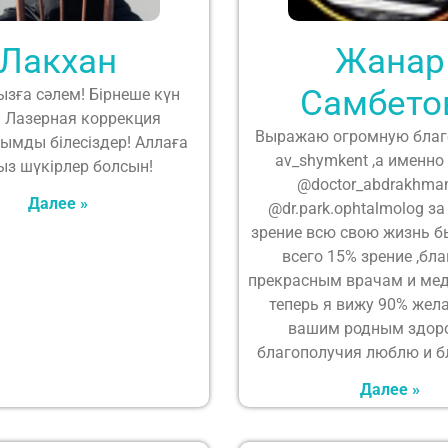
Лакхан
Жанар
Самбето
зға сәлем! Бірнеше күн
 Лазерная коррекция
Выражаю огромную благ
ымды білесіздер! Аллаға
av_shymkent ,а именно
ыз шүкірлер болсын!
@doctor_abdrakhma
Далее »
@dr.park.ophtalmolog з
зрение всю свою жизнь б
всего 15% зрение ,бл
прекрасным врачам и мед
теперь я вижу 90% жел
вашим родным здор
благополучия люблю и б
Далее »