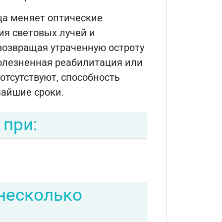
ица меняет оптические
я световых лучей и
возвращая утраченную остроту
олезненная реабилитация или
тсутствуют, способность
чайшие сроки.
 при:
несколько