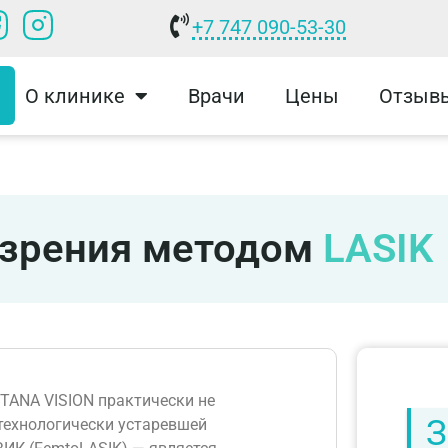
+7 747 090-53-30
О клинике
Врачи
Цены
Отзыв
 зрения методом
LASIK
TANA VISION практически не
З
 технологически устаревшей