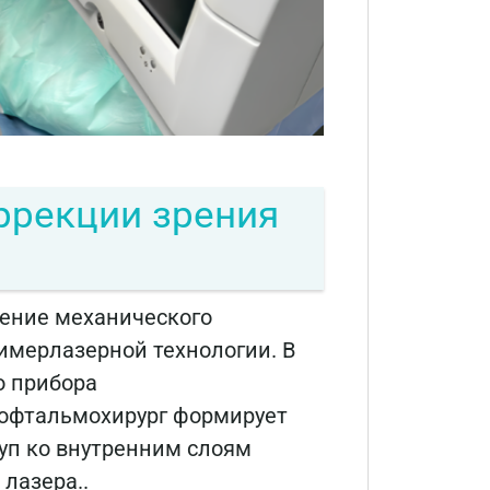
ррекции зрения
ение механического
имерлазерной технологии. В
о прибора
 офтальмохирург формирует
туп ко внутренним слоям
лазера..