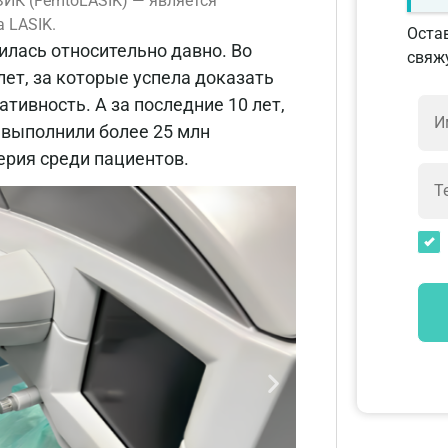
ЗИК (FemtoLASIK) — является
 LASIK.
Остав
илась относительно давно. Во
свяжу
ет, за которые успела доказать
тивность. А за последние 10 лет,
 выполнили более 25 млн
ерия среди пациентов.