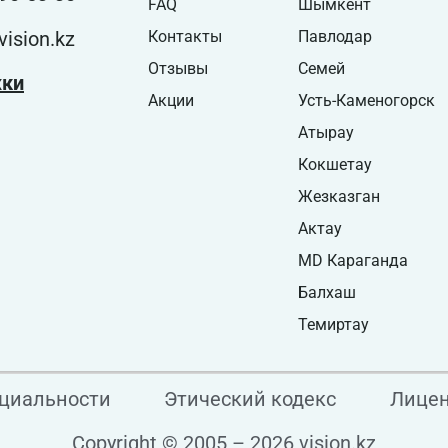
FAQ
Шымкент
ision.kz
Контакты
Павлодар
Отзывы
Семей
жки
Акции
Усть-Каменогорск
Атырау
Кокшетау
Жезказган
Актау
MD Караганда
Балхаш
Темиртау
циальности
Этический кодекс
Лице
Copyright © 2005 – 2026 vision.kz