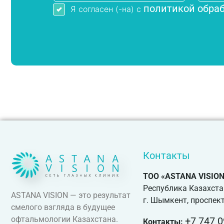
политикой обра
Я согласен (-на) с
Контакты
ТОО «ASTANA VISION
Республика Казахста
ASTANA VISION — это результат
г. Шымкент, проспект
смелого взгляда в будущее
офтальмологии Казахстана.
+7 747 0
Контакты: