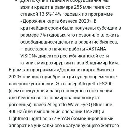
Для покупки здания и оборудования мы
взяли кредит в размере 255 млн тенге со
ставкой 13,5%-14% годовых по программе
«Дорожная карта бизнеса 2020». В
кратчайшие сроки были получены субсидии в
размере 7% годовых, что позволило вложить
освободившиеся деньги в развитие бизнеса,
– рассказал о начале работы «ASTANA
VISION» директор республиканской сети
клиник микрохирургии глаза Владимир Ким.
В рамках программы «Дорожная карта бизнеса
2020» клиника приобрела три суперсовременные
лазерные установки. Это лазер Allegretto FS200
(фемтосекундный лазер последнего поколения
для безножевого формирования лоскута
роговицы), лазер Allegretto Wave Eye-Q Blue Line
400Hz (для выполнения операции ЛАЗИК) и
Lightmed LightLas 577 + YAG (комбинированный
аппарат из уникального коагулирующего желтого