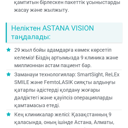
қамтитын бірлескен пакеттік ұсыныстарды
жасау және жылжыту.
Неліктен ASTANA VISION
таңдалады:
29 жыл бойы адамдарға көмек көрсетіп
келеміз! Біздің артымызда 9 клиника және
миллионнан астам пациент бар.
Заманауи технологиялар: SmartSight, ReLEx
SMILE және FemtoLASIK сияқты алдыңғы
қатарлы әдістерді қолдану жоғары
дәлдіктегі және қауіпсіз операцияларды
қамтамасыз етеді.
Кең клиникалар желісі: Қазақстанның 9
қаласында, оның ішінде Астана, Алматы,