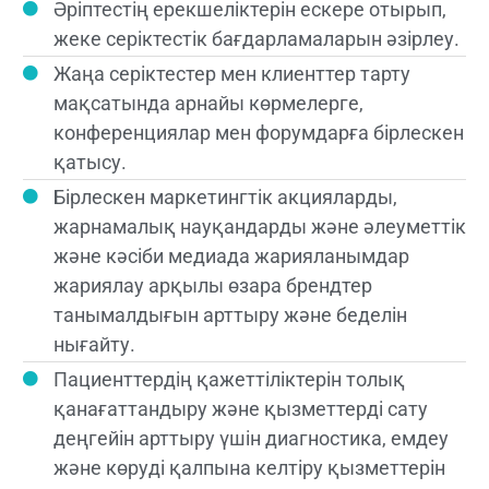
Әріптестің ерекшеліктерін ескере отырып,
жеке серіктестік бағдарламаларын әзірлеу.
Жаңа серіктестер мен клиенттер тарту
мақсатында арнайы көрмелерге,
конференциялар мен форумдарға бірлескен
қатысу.
Бірлескен маркетингтік акцияларды,
жарнамалық науқандарды және әлеуметтік
және кәсіби медиада жарияланымдар
жариялау арқылы өзара брендтер
танымалдығын арттыру және беделін
нығайту.
Пациенттердің қажеттіліктерін толық
қанағаттандыру және қызметтерді сату
деңгейін арттыру үшін диагностика, емдеу
және көруді қалпына келтіру қызметтерін