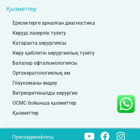
Қызметтер
Ересектерге арналған диагностика
Көруді лазерлік түзету
Катаракта хирургиясы
Көру қабілетін хирургиялық түзету
Балалар офтальмологиясы
Ортокератологиялық ем
Глаукоманы емдеу
Витреоретиналды хирургия
ОСМС бойынша қызметтер
Қызметтер
Присоединяйтесь: