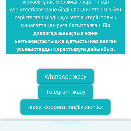
жобасы ұзақ мерзімді өзара тиімді
серіктестікке және біздің пациенттеріміз бен
серіктестеріміздің қажеттіліктерін толық
қанағаттандыруға бағытталған.
Біз
диалогқа ашықпыз және
ынтымақтастыққа қатысты кез келген
ұсыныстарды қарастыруға дайынбыз.
WhatsApp жазу
Telegram жазу
жазу: cooperation@vision.kz