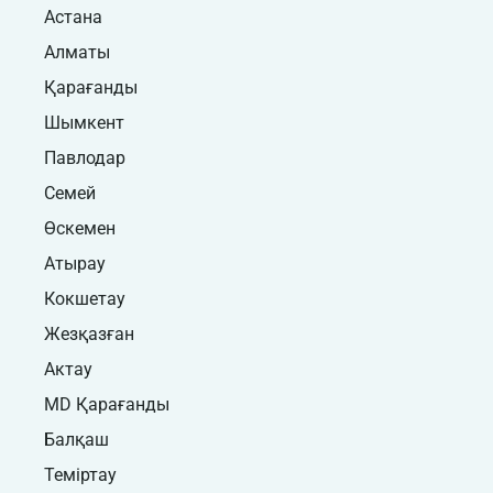
Астана
Алматы
Қарағанды
Шымкент
Павлодар
Семей
Өскемен
Атырау
Кокшетау
Жезқазған
Актау
MD Қарағанды
Балқаш
Теміртау