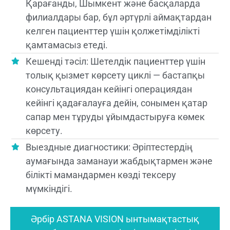
Қарағанды, Шымкент және басқаларда
филиалдары бар, бұл әртүрлі аймақтардан
келген пациенттер үшін қолжетімділікті
қамтамасыз етеді.
Кешенді тәсіл: Шетелдік пациенттер үшін
толық қызмет көрсету циклі — бастапқы
консультациядан кейінгі операциядан
кейінгі қадағалауға дейін, сонымен қатар
сапар мен тұруды ұйымдастыруға көмек
көрсету.
Выездные диагностики: Әріптестердің
аумағында заманауи жабдықтармен және
білікті мамандармен көзді тексеру
мүмкіндігі.
Әрбір ASTANA VISION ынтымақтастық