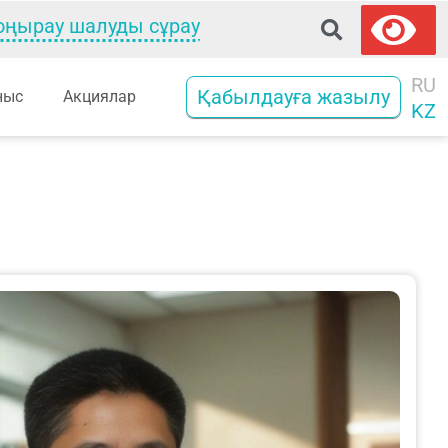
оңырау шалуды сұрау
RU
Қабылдауға жазылу
ныс
Акциялар
KZ