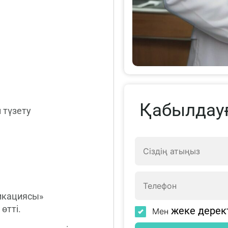
Қабылдау
 түзету
икациясы»
өтті.
жеке дерек
Мен