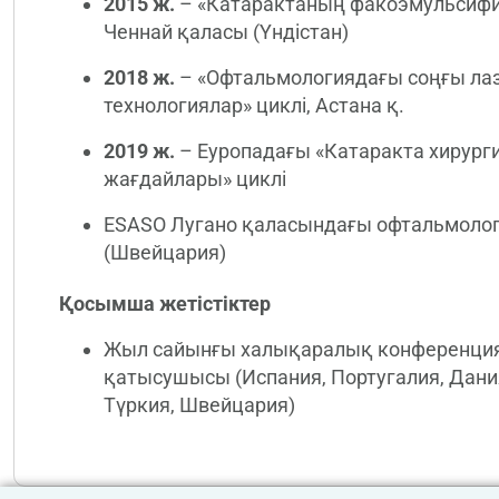
2015 ж.
– «Катарактаның факоэмульсифи
Ченнай қаласы (Үндістан)
2018 ж.
– «Офтальмологиядағы соңғы лаз
технологиялар» циклі, Астана қ.
2019 ж.
– Еуропадағы «Катаракта хирург
жағдайлары» циклі
ESASO Лугано қаласындағы офтальмолог
(Швейцария)
Қосымша жетістіктер
Жыл сайынғы халықаралық конференци
қатысушысы (Испания, Португалия, Дания,
Түркия, Швейцария)