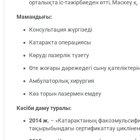
орталықта іс-тәжірбиеден өтті, Мәскеу қ.
Мамандығы:
Консультация жүргізеді
Катаракта операциясы
Көруді лазерлік түзету
Өте жоғары дәрежедегі сыну қателіктерін
Амбулаторлық хирургия
Көз торын лазермен емдеу
Кәсіби даму туралы:
2014 ж.
– «Катарактаның факоэмульсиф
тақырыбындағы сертификаттау циклінен 