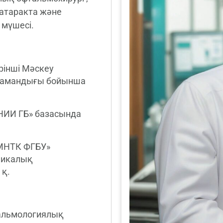
атаракта және
 мүшесі.
рінші Мәскеу
 мамандығы бойынша
НИИ ГБ» базасында
 МНТК ФГБУ»
никалық
 қ.
альмологиялық