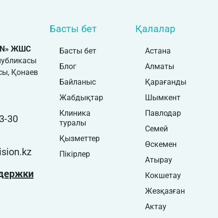
Басты бет
Қалалар
ON» ЖШС
Басты бет
Астана
публикасы
Блог
Алматы
ы, Қонаев
Байланыс
Қарағанды
Жабдықтар
Шымкент
Клиника
Павлодар
3-30
туралы
Семей
Қызметтер
Өскемен
sion.kz
Пікірлер
Атырау
держки
Кокшетау
Жезқазған
Актау