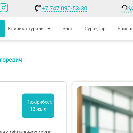
Қ
+7 747 090-53-30
р
Клиника туралы
Блог
Сұрақтар
Байла
Игоревич
Тәжірибесі:
12 жыл
лық офтальмохирург,