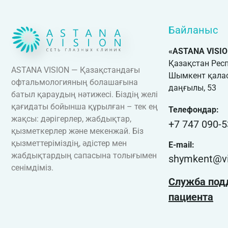
Байланыс
«ASTANA VISI
Қазақстан Рес
ASTANA VISION — Қазақстандағы
Шымкент қалас
офтальмологияның болашағына
даңғылы, 53
батыл қараудың нәтижесі. Біздің желі
қағидаты бойынша құрылған – тек ең
Телефондар:
жақсы: дәрігерлер, жабдықтар,
+7 747 090-5
қызметкерлер және мекенжай. Біз
қызметтеріміздің, әдістер мен
E-mail:
жабдықтардың сапасына толығымен
shymkent@vi
сенімдіміз.
Служба под
пациента