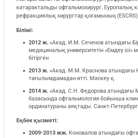
катарактальды офтальмохирург, Еуропалық к
рефракциялық хирургтар қоғамының (ESCRS)
Білімі:
2012 ж.
«Акад. И.М. Сеченов атындағы Бі
медициналық университетін «Емдеу ісі»
бітірген
2013 ж.
«Акад. М.М. Краснова атындағы 
тағылымдамадан өтті. Мәскеу қ.
2014 ж.
«Акад. С.Н. Федорова атындағы
базасында офтальмология бойынша кли
ординатураны аяқтады. Санкт-Петербург
Еңбек қызметі:
2009-2013 жж.
Коновалов атындағы офт