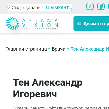
Шымкент
Сіздің қалаңыз:
Қызметте
Главная страница
»
Врачи
»
Тен Александр 
Тен Александр
Игоревич
Жоғары санатты офтальмохирург, рефракция