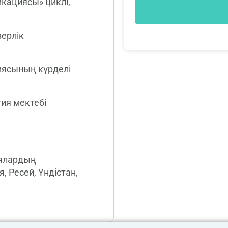
кациясы» циклі,
ерлік
иясының күрделі
ия мектебі
ялардың
 Ресей, Үндістан,