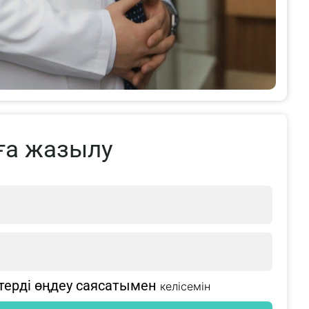
ға жазылу
терді өңдеу саясатымен
келісемін