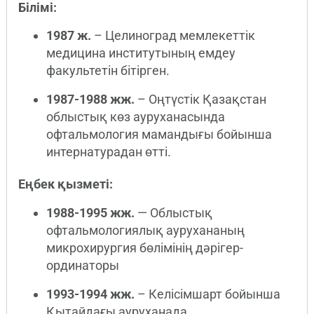
Білімі:
1987 ж.
– Целиноград мемлекеттік
медицина институтының емдеу
факультетін бітірген.
1987-1988 жж.
– Оңтүстік Қазақстан
облыстық көз ауруханасында
офтальмология мамандығы бойынша
интернатурадан өтті.
Еңбек қызметі:
1988-1995 жж.
— Облыстық
офтальмологиялық аурухананың
микрохирургия бөлімінің дәрігер-
ординаторы
1993-1994 жж.
– Келісімшарт бойынша
Қытайдағы ауруханада