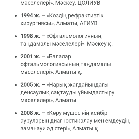
мәселелері», Мәскеу, ЦОЛИУВ
1994 ж.
– «Көздің рефрактивтік
хирургиясы», Алматы, АГИУВ
1998 ж.
– «Офтальмологияның
таңдамалы мәселелері», Мәскеу қ.
2001 ж.
– «Балалар
офтальмологиясының таңдамалы
мәселелері», Алматы қ.
2005 ж.
– «Нарық жағдайындағы
денсаулық сақтауды ұйымдастыру
мәселелері», Алматы
2008 ж.
– «Көру мүшесінің кейбір
ауруларын диагностикалау мен емдеудің
заманауи әдістері», Алматы қ.