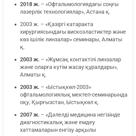
2018 ж.
– «Офтальмологиядағы соңғы
лазерлік технологиялар», Астана қ.
2003 ж. – «Қазіргі катаракта
хирургиясындағы вискоэластиктер және
көз ішілік линзалар» семинары, Алматы
қ.
2003 ж.
– «Жұмсақ контактілі линзалар
және оларға күтім жасау құралдары»,
Алматы қ.
2003 ж.
– «Ыстықкөл-2003»
офтальмологиялық мектеп-семинарында
оқу, Қырғызстан, Ыстықкөл қ.
2007 ж.
– «Дәлелді медицина негізінде
диагностикалық және емдеу
хаттамаларын енгізу арқылы