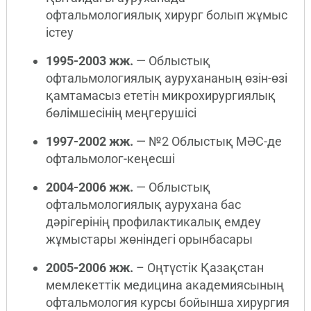
офтальмологиялық хирург болып жұмыс
істеу
1995-2003 жж.
— Облыстық
офтальмологиялық аурухананың өзін-өзі
қамтамасыз ететін микрохирургиялық
бөлімшесінің меңгерушісі
1997-2002 жж.
— №2 Облыстық МӘС-де
офтальмолог-кеңесші
2004-2006 жж.
— Облыстық
офтальмологиялық аурухана бас
дәрігерінің профилактикалық емдеу
жұмыстары жөніндегі орынбасары
2005-2006 жж.
– Оңтүстік Қазақстан
мемлекеттік медицина академиясының
офтальмология курсы бойынша хирургия