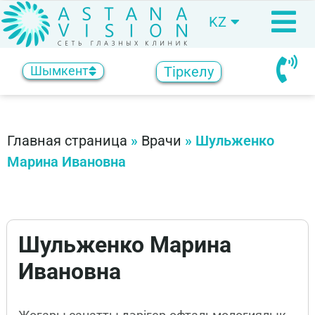
KZ
RU
Тіркелу
Шымкент
Главная страница
»
Врачи
»
Шульженко
Марина Ивановна
Шульженко Марина
Ивановна