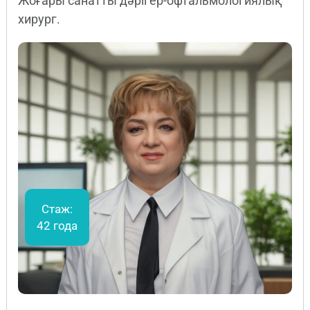
Жоғары санатты дәрігер-офтальмологиялық
хирург.
Стаж:
42 года