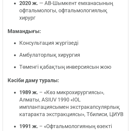
2020 ж.
— АВ-Шымкент емханасының
офтальмологы, офтальмологиялық
хирург
Мамандығы:
Консультация жүргізеді
Амбулаторлық хирургия
Төменгі қабақтың инверсиясын жою
Кәсіби даму туралы:
1989 ж.
– «Көз микрохирургиясы»,
Алматы, ASIUV 1990 «IOL
имплантациясымен экстракапсулярлық
катаракта экстракциясы», Тбилиси, ЦИУВ
1991 ж.
– «Офтальмологияның өзекті