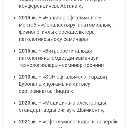
конференциясы, Астана қ.
2013 ж.
– «Балалар офтальмологы
мектебі» «Орналастыру: анатомиялық-
физиологиялық ерекшеліктері,
патологиясы» оқу семинары
2015 ж.
– «Витреоретинальды
патологияны емдеудің заманауи
технологиялары» семинар-тренингі
2019 ж.
– «SOI» офтальмологтардың
Еуропалық қоғамына қатысу
сертификаты, Ницца қ.
2020 ж.
– «Медицинаға электронды
стандарттарды енгізу», Шымкент қ.
2021 ж.
– «Офтальмологиядағы лазерлік