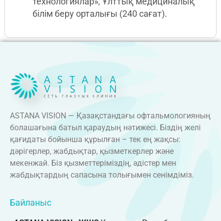
технологиялар», Ұлттық медициналық
білім беру орталығы (240 сағат).
ASTANA VISION — Қазақстандағы офтальмологияның
болашағына батыл қараудың нәтижесі. Біздің желі
қағидаты бойынша құрылған – тек ең жақсы:
дәрігерлер, жабдықтар, қызметкерлер және
мекенжай. Біз қызметтеріміздің, әдістер мен
жабдықтардың сапасына толығымен сенімдіміз.
Байланыс