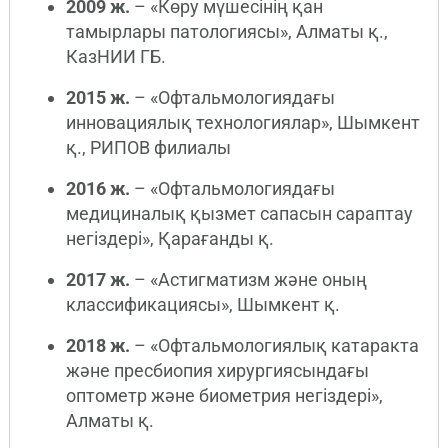
2009 ж.
– «Көру мүшесінің қан
тамырлары патологиясы», Алматы қ.,
КазНИИ ГБ.
2015 ж.
– «Офтальмологиядағы
инновациялық технологиялар», Шымкент
қ., РИПОВ филиалы
2016 ж.
– «Офтальмологиядағы
медициналық қызмет сапасын сараптау
негіздері», Қарағанды қ.
2017 ж.
– «Астигматизм және оның
классификациясы», Шымкент қ.
2018 ж.
– «Офтальмологиялық катаракта
және пресбиопия хирургиясындағы
оптометр және биометрия негіздері»,
Алматы қ.