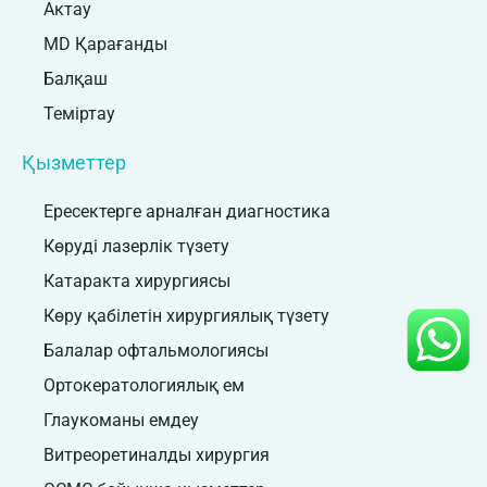
Актау
MD Қарағанды
Балқаш
Теміртау
Қызметтер
Ересектерге арналған диагностика
Көруді лазерлік түзету
Катаракта хирургиясы
Көру қабілетін хирургиялық түзету
Балалар офтальмологиясы
Ортокератологиялық ем
Глаукоманы емдеу
Витреоретиналды хирургия