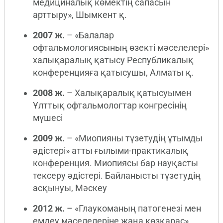
медициналық көмектің сапасын
арттыру», Шымкент қ.
2007 ж.
– «Балалар
офтальмологиясының өзекті мәселелері»
халықаралық қатысу Республикалық
конференцияға қатысушы, Алматы қ.
2008 ж.
– Халықаралық қатысуымен
Ұлттық офтальмологтар конгресінің
мүшесі
2009 ж.
– «Миопияны түзетудің ұтымды
әдістері» атты ғылыми-практикалық
конференция. Миопиясы бар науқасты
тексеру әдістері. Байланысты түзетудің
асқынуы, Мәскеу
2012 ж.
– «Глаукоманың патогенезі мен
емдеу мәселелеріне жаңа көзқарас»