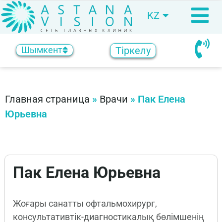
KZ
RU
Тіркелу
Шымкент
Главная страница
»
Врачи
»
Пак Елена
Юрьевна
Пак Елена Юрьевна
Жоғары санатты офтальмохирург,
консультативтік-диагностикалық бөлімшенің