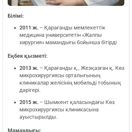
Білімі:
2011 ж.
– Қарағанды мемлекеттік
медицина университетін «Жалпы
хирургия» мамандығы бойынша бітірді
Еңбек қызметі:
2013 ж.
– Қарағанды қ., Жезқазған қ. Көз
микрохирургиясы орталығының
клиникалар желісінің мобильді тобының
дәрігері.
2015 ж.
– Шымкент қаласындағы Көз
микрохирургиясы клиникасына
ауыстырылды.
Мамандығы: