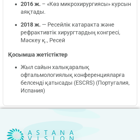
2016 ж.
– «Көз микрохирургиясы» курсын
аяқтады.
2018 ж.
— Ресейлік катаракта және
рефрактивтік хирургтардың конгресі,
Мәскеу қ., Ресей
Қосымша жетістіктер
Жыл сайын халықаралық
офтальмологиялық конференцияларға
белсенді қатысады (ESCRS) (Португалия,
Испания)