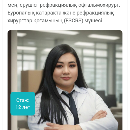
меңгерушісі, рефракциялық офтальмохирург,
Еуропалық катаракта және рефракциялық
хирургтар қоғамының (ESCRS) мүшесі.
Стаж:
12 лет