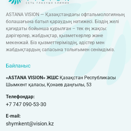
ASTANA VISION — Қазақстандағы офтальмологияның
болашағына батыл қараудың нәтижесі. Біздің желі
қағидаты бойынша құрылған – тек ең жақсы:
дәрігерлер, жабдықтар, қызметкерлер және
мекенжай. Біз қызметтеріміздің, әдістер мен
жабдықтардың сапасына толығымен сенімдіміз.
Байланыс
«ASTANA VISION» ЖШС
Қазақстан Республикасы
Шымкент қаласы, Қонаев даңғылы, 53
Телефондар:
+7 747 090-53-30
E-mail:
shymkent@vision.kz