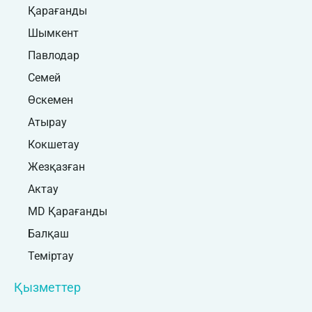
Қарағанды
Шымкент
Павлодар
Семей
Өскемен
Атырау
Кокшетау
Жезқазған
Актау
MD Қарағанды
Балқаш
Теміртау
Қызметтер