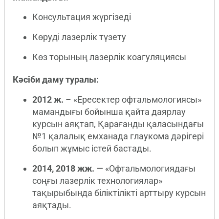
Консультация жүргізеді
Көруді лазерлік түзету
Көз торының лазерлік коагуляциясы
Кәсіби даму туралы:
2012 ж.
– «Ересектер офтальмологиясы»
мамандығы бойынша қайта даярлау
курсын аяқтап, Қарағанды қаласындағы
№1 қалалық емханада глаукома дәрігері
болып жұмыс істей бастады.
2014, 2018 жж.
— «Офтальмологиядағы
соңғы лазерлік технологиялар»
тақырыбында біліктілікті арттыру курсын
аяқтады.